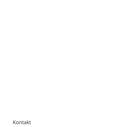
Markus Lieber
Geschäftführer
Loading
Kontakt